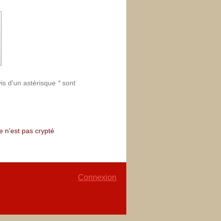
vis d'un astérisque
*
sont
e n'est pas crypté
Connexion