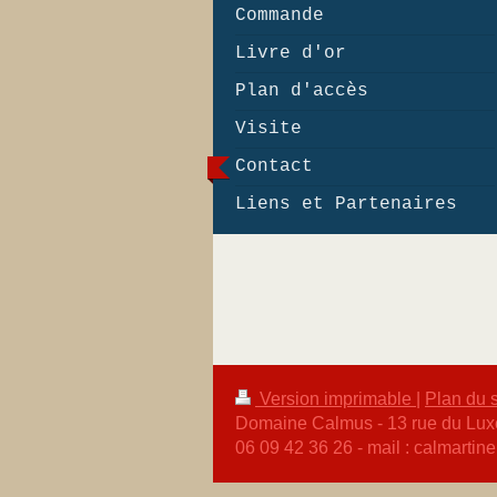
Commande
Livre d'or
Plan d'accès
Visite
Contact
Liens et Partenaires
Version imprimable
|
Plan du s
Domaine Calmus - 13 rue du Lux
06 09 42 36 26 - mail : calmarti