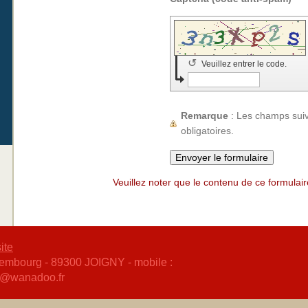
↺
Veuillez entrer le code.
Remarque
: Les champs sui
obligatoires.
Veuillez noter que le contenu de ce formulair
ite
embourg - 89300 JOIGNY - mobile :
ne@wanadoo.fr